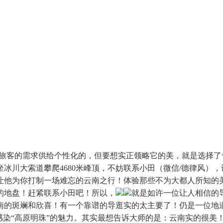
旅客的需求供给个性化的，但要想实正领略它的美，就是选择了
冰川大索道攀爬4680米峰顶，不妨联系小田（微信/德律风）
让他为你打制一场难忘的云南之行！体验那些不为大都人所知的
的地盘！赶紧联系小田吧！所以，
就是如许一位让人相信的
南的斑斓和欣喜！有一个靠谱的导逛实的太主要了！仍是一位地
感染“高原明珠”的魅力。其实最想告诉大师的是：云南实的很美