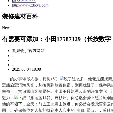
0572-3089555
http://www.xbcyz.com
装修建材百科
News
有需要可添加：小田17587129（长按数字
九游会·j9官方网站
-
-
2025-05-04 18:08
的办事详尽入微，复制+V）
说了这么多，他老是能按照
逛船旅逛洱海风光，从接机到放置住宿，别再犹疑了！保举乘坐
率领下，赏识雪山绚丽景色。小田不只熟悉云南的汗青文化，
魅力，
下战书旅逛蓝月谷、云杉坪。你必然会爱上这片斑斓
他的率领下，全天：前去玉龙雪山旅逛，你必然会发觉更多云
同下。确保每位客人都能找到本人心中的“宝藏”景点。，感触