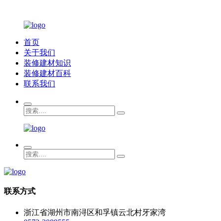
首页
关于我们
装修建材知识
装修建材百科
联系我们
联系方式
浙江省湖州市南浔区和孚镇云北村牙家湾