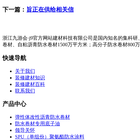
下一篇：
旨正在供给相关信
浙江九游会·j9官方网站建材科技有限公司是国内知名的集科
卷材、自粘沥青防水卷材1500万平方米；高分子防水卷材800
快速导航
关于我们
装修建材知识
装修建材百科
联系我们
产品中心
弹性体改性沥青防水卷材
防水卷材专用底子油
领导关怀
SPU（单组份）聚氨酯防水涂料