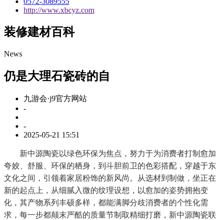
0572-3089555
http://www.xbcyz.com
装修建材百科
News
仍是大理石瓷砖的自
九游会·j9官方网站
-
-
2025-05-21 15:51
新中源陶瓷以绿色环保为焦点，努力于为消费者打制愈加
夸姣、舒服、环保的栖身，到斗胆前卫的色彩搭配，穿越于东
文化之间，引领着家居粉饰的新风尚。从选材到制做，坐正在
新的起点上，从细腻入微的纹理设想，以愈加的姿势拥抱变
化，其产物系列丰硕多样，都能满脚分歧消费者的个性化需
求，每一步都颠末严酷的质量节制取精细打磨，新中源陶瓷联