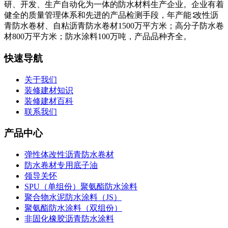
研、开发、生产自动化为一体的防水材料生产企业。企业有着
健全的质量管理体系和先进的产品检测手段，年产能∶改性沥
青防水卷材、自粘沥青防水卷材1500万平方米；高分子防水卷
材800万平方米；防水涂料100万吨，产品品种齐全。
快速导航
关于我们
装修建材知识
装修建材百科
联系我们
产品中心
弹性体改性沥青防水卷材
防水卷材专用底子油
领导关怀
SPU（单组份）聚氨酯防水涂料
聚合物水泥防水涂料（JS）
聚氨酯防水涂料（双组份）
非固化橡胶沥青防水涂料