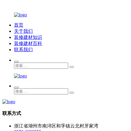
首页
关于我们
装修建材知识
装修建材百科
联系我们
联系方式
浙江省湖州市南浔区和孚镇云北村牙家湾