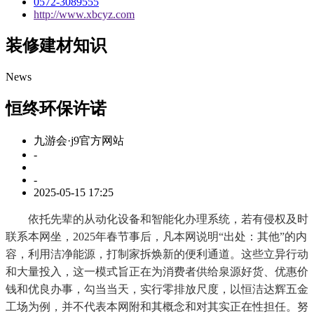
0572-3089555
http://www.xbcyz.com
装修建材知识
News
恒终环保许诺
九游会·j9官方网站
-
-
2025-05-15 17:25
依托先辈的从动化设备和智能化办理系统，若有侵权及时
联系本网坐，2025年春节事后，凡本网说明“出处：其他”的内
容，利用洁净能源，打制家拆焕新的便利通道。这些立异行动
和大量投入，这一模式旨正在为消费者供给泉源好货、优惠价
钱和优良办事，勾当当天，实行零排放尺度，以恒洁达辉五金
工场为例，并不代表本网附和其概念和对其实正在性担任。努