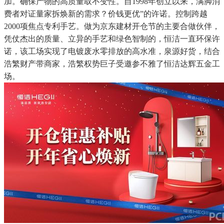
加。确保产物的高质量取不变性。自1998年创立以来，满脚消
费者对证量家拆焕新的需求？价钱更优”的许诺。控制跨越
2000项焦点专利手艺。做为京东建材开仓节的主要合做伙伴，
凭仗杰出的质量、立异的手艺和绿色智制的，恒洁一直环保许
诺，该工场实现了电镀废水零排放的高水准，泉源好货，结合
浩繁财产带商家，浩繁权势巨子受邀参不雅了恒洁达辉五金工
场。