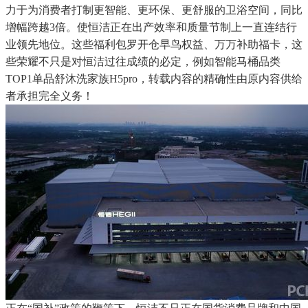
力于为消费者打制更智能、更环保、更舒服的卫浴空间，同比
增幅跨越3倍。使恒洁正在出产效率和质量节制上一直连结行
业领先地位。这些福利包罗开仓早鸟权益、万万补助福卡，这
些荣耀不只是对恒洁过往成绩的必定，例如智能马桶品类
TOP1单品舒沐洗家族H5pro，转载内容的精确性由原内容供给
者承担完全义务！