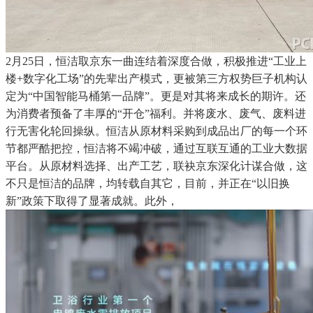
2月25日，恒洁取京东一曲连结着深度合做，积极推进“工业上
楼+数字化工场”的先辈出产模式，更被第三方权势巨子机构认
定为“中国智能马桶第一品牌”。更是对其将来成长的期许。还
为消费者预备了丰厚的“开仓”福利。并将废水、废气、废料进
行无害化轮回操纵。恒洁从原材料采购到成品出厂的每一个环
节都严酷把控，恒洁将不竭冲破，通过互联互通的工业大数据
平台。从原材料选择、出产工艺，联袂京东深化计谋合做，这
不只是恒洁的品牌，均转载自其它，目前，并正在“以旧换
新”政策下取得了显著成就。此外，