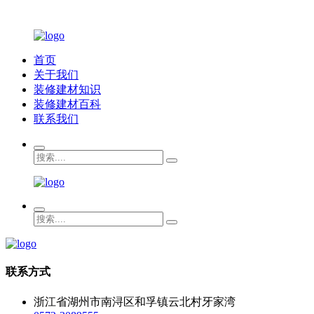
首页
关于我们
装修建材知识
装修建材百科
联系我们
联系方式
浙江省湖州市南浔区和孚镇云北村牙家湾