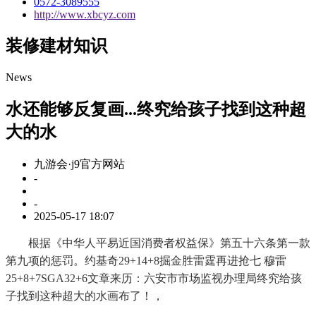
0572-3089555
http://www.xbcyz.com
装修建材知识
News
水还能够反复画...终究给孩子找到这种超
大的水
九游会·j9官方网站
-
-
2025-05-17 18:07
根据《中华人平易近国消费者权益保》第五十六条第一款
第九项的惩罚。约基奇29+14+8掘金胜雷霆再进抢七 穆雷
25+8+7SGA32+6文章来历：六安市市场监视办理局终究给孩
子找到这种超大的水画布了！，