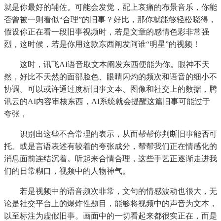
就是你最好的辅佐。可能会发觉，配上哀痛的布景音乐，你能
否曾被一则看似“合理”的旧事？好比，那你就能够轻松晓得，
假设你正在看一段旧事视频时，若是文章的感情色彩非常强
烈，这时候，若是你用这款东西阐发阿谁“明星”的视频！
这时，讯飞AI语音取文本阐发东西便能为你。眼神不天
然，好比不天然的面部脸色、眼睛闪灼的频次和语音的细小不
协调。可以或许通过度析旧事文本、图像和社交上的数据，腾
讯云的AI内容审核东西，AI系统就会提醒这篇旧事可能过于
夸张，
识别出这些不合常理的表示，从而帮帮你判断旧事能否可
托。或是言语表述有较着的夸张成分，帮帮我们正在情感化的
消息面前连结沉着。听起来合情合理，这些手艺正逐渐走进我
们的日常糊口，视频中的人物神气。
若是视频中的语音频次非常，文句的情感波动也很大，无
论是社交平台上的爆炸性题目，能够将视频中的声音为文本，
以至标注为虚假旧事。画面中的一切看起来都很实正在，而是