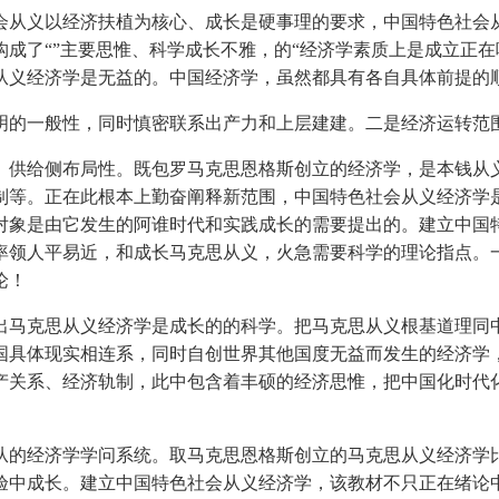
从义以经济扶植为核心、成长是硬事理的要求，中国特色社会从
成了“”主要思惟、科学成长不雅，的“经济学素质上是成立正在
从义经济学是无益的。中国经济学，虽然都具有各自具体前提的
的一般性，同时慎密联系出产力和上层建建。二是经济运转范
供给侧布局性。既包罗马克思恩格斯创立的经济学，是本钱从义
制等。正在此根本上勤奋阐释新范围，中国特色社会从义经济学
对象是由它发生的阿谁时代和实践成长的需要提出的。建立中国
率领人平易近，和成长马克思从义，火急需要科学的理论指点。
论！
马克思从义经济学是成长的的科学。把马克思从义根基道理同中
国具体现实相连系，同时自创世界其他国度无益而发生的经济学
产关系、经济轨制，此中包含着丰硕的经济思惟，把中国化时代
的经济学学问系统。取马克思恩格斯创立的马克思从义经济学比
验中成长。建立中国特色社会从义经济学，该教材不只正在绪论