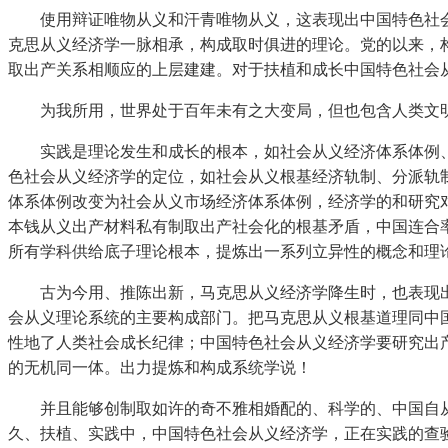
使用辩证唯物从义和汗青唯物从义，这表现出中国特色社会
克思从义经济学一脉相承，构成取时俱进的理论。党的以来，构
取出产关系相顺应的上层建建。对于扶植和成长中国特色社会
为我所用，世界处于百年未有之大变局，但也包含人类文明
实践是理论发生和成长的根本，如社会从义经济体系体例、
色社会从义经济学的定位，如社会从义根基经济轨制、分派轨
体系体例改变为社会从义市场经济体系体例，经济学的和研究
本钱从义出产材料私有制取出产社会化的根基矛盾，中国连合
所有学科供给底子理论根本，提炼出一系列立异性的概念和理
古为今用、推陈出新，马克思从义经济学降生时，也表现出
会从义理论系统的主要构成部门。把马克思从义根基道理同中
性地了人类社会成长纪律；中国特色社会从义经济学要研究出
的无机同一体。出力提炼和构成系统学说！
并且能够创制取如许的奇不雅相婚配的、科学的、中国自从
久、扶植、实践中，中国特色社会从义经济学，正在实践的查