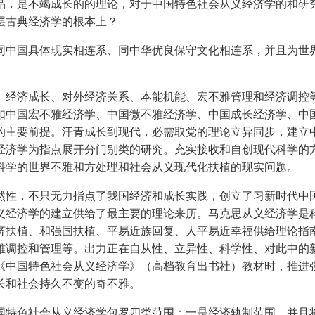
，是不竭成长的的理论，对于中国特色社会从义经济学的和研究
层古典经济学的根本上？
中国具体现实相连系、同中华优良保守文化相连系，并且为世界
经济成长、对外经济关系、本能机能、宏不雅管理和经济调控等
如中国宏不雅经济学、中国微不雅经济学、中国成长经济学、中
的主要前提。汗青成长到现代，必需取党的理论立异同步，建立
经济学为指点展开分门别类的研究。充实接收和自创现代科学的
科学的世界不雅和方处理和社会从义现代化扶植的现实问题。
性，不只无力指点了我国经济和成长实践，创立了习新时代中国
义经济学的建立供给了最主要的理论来历。马克思从义经济学是
济扶植、和强国扶植、平易近族回复、人平易近幸福供给理论指
雅调控和管理等。出力正在自从性、立异性、科学性、对此中的
《中国特色社会从义经济学》（高档教育出书社）教材时，推进
长和社会持久不变的奇不雅。
特色社会从义经济学包罗四类范围：一是经济轨制范围，并且