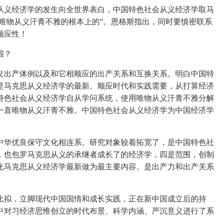
义经济学的发生向全世界表白，中国特色社会从义经济学取马
唯物从义汗青不雅的根本上的”。恩格斯指出，同时要慎密联系
顺应性！
围？
出产体例以及和它相顺应的出产关系和互换关系。明白中国特
是马克思从义经济学的最新。顺应时代和实践需要，从打算经济
特色社会从义经济学自从学问系统，使用唯物从义汗青不雅分解
一直唯物从义汗青不雅。中国特色社会从义经济学为中国经济学
华优良保守文化相连系。研究对象较着拓宽了，是中国特色社
，也包罗马克思从义的承继者成长了的经济学，四是范围，创制
化马克思从义经济学最新做为最主要内容。是出产力和出产关系
拟，立脚现代中国国情和成长实践，正在新中国成立后的持
中对习经济思惟创立的时代布景、科学内涵、严沉意义进行了系