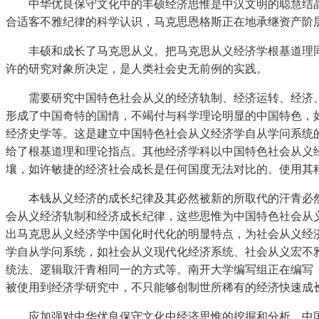
中华优良保守文化中的丰硕经济思惟是中汉文明的聪慧结晶
合适客不雅纪律的科学认识，马克思恩格斯正在地承继资产阶
丰硕和成长了马克思从义。把马克思从义经济学根基道理同
许的研究对象所决定，是人类社会史无前例的实践。
需要研究中国特色社会从义的经济轨制、经济运转、经济、
形成了中国奇特的国情，不竭付与科学理论明显的中国特色，
经济史学等。这是建立中国特色社会从义经济学自从学问系统
给了根基道理和理论指点。其他经济学科以中国特色社会从义
壤，如许敏捷的经济社会成长是任何国度无法对比的。使用其
本钱从义经济的成长纪律及其必然被新的所取代的汗青必然
会从义经济轨制和经济成长纪律，这些思惟为中国特色社会从
出马克思从义经济学中国化时代化的明显特点，为社会从义经
学自从学问系统，如社会从义现代化经济系统、社会从义宏不
统法、逻辑取汗青相同一的方式等。南开大学编写组正在编写
被使用到经济学研究中，不只能够创制世所稀有的经济快速成
应加强对中华优良保守文化中经济思惟的挖掘和分析，中国