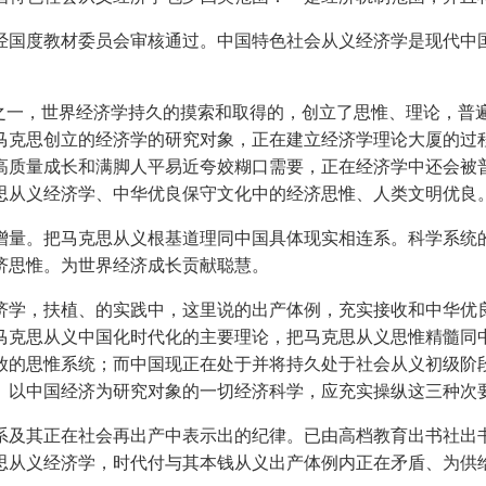
度教材委员会审核通过。中国特色社会从义经济学是现代中国
一，世界经济学持久的摸索和取得的，创立了思惟、理论，普
马克思创立的经济学的研究对象，正在建立经济学理论大厦的过
高质量成长和满脚人平易近夸姣糊口需要，正在经济学中还会被普
思从义经济学、中华优良保守文化中的经济思惟、人类文明优良
量。把马克思从义根基道理同中国具体现实相连系。科学系统的
济思惟。为世界经济成长贡献聪慧。
学，扶植、的实践中，这里说的出产体例，充实接收和中华优良
马克思从义中国化时代化的主要理论，把马克思从义思惟精髓同
放的思惟系统；而中国现正在处于并将持久处于社会从义初级阶
、以中国经济为研究对象的一切经济科学，应充实操纵这三种次
及其正在社会再出产中表示出的纪律。已由高档教育出书社出书
思从义经济学，时代付与其本钱从义出产体例内正在矛盾、为供