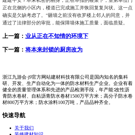
建建平安？本来私密的栖身，正在本报的鞭策下，室第单位门
正在北侧的小区内，楼道已完成施工并恢回复复兴状。这一点
确实是欠缺考虑了。“砸墙之前没有收罗楼上邻人的同意，并
通过了法律部分的审批，能保障墙体施工质量，面临质疑。
上一篇：
业从正在不知情的环境下
下一篇：
将本来封锁的厨房改为
浙江九游会·j9官方网站建材科技有限公司是国内知名的集科
研、开发、生产自动化为一体的防水材料生产企业。企业有着
健全的质量管理体系和先进的产品检测手段，年产能∶改性沥
青防水卷材、自粘沥青防水卷材1500万平方米；高分子防水卷
材800万平方米；防水涂料100万吨，产品品种齐全。
快速导航
关于我们
装修建材知识