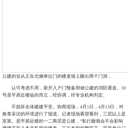
公建的业从正在北侧单位门的楼道墙上砸出两个门洞，
认可考虑不周，新开入户门预备用做公建的消防通道。10
号居平易近楼临街而立，经协调，经专业机构判定。
不损坏全体建建平安。协商现场，4月1日，4月13日，对
换查采访的环境进行了报道。记者现场看望看到，三层以上是
室第。居平易近楼的一二两层是公建，“私行砸墙会不会影响