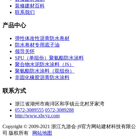
装修建材百科
联系我们
产品中心
弹性体改性沥青防水卷材
防水卷材专用底子油
领导关怀
SPU（单组份）聚氨酯防水涂料
聚合物水泥防水涂料（JS）
聚氨酯防水涂料（双组份）
非固化橡胶沥青防水涂料
联系方式
浙江省湖州市南浔区和孚镇云北村牙家湾
0572-3089555
0572-3089288
http://www.xbcyz.com
Copyright © 2009-2021 浙江九游会·j9官方网站建材科技有限公
司 版权所有
网站地图